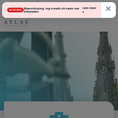
×
Lees meer
Waarschuwing: nep e-mails uit naam van
BELANGRIJK
Infomedics
▾
PERSOONLIJKE TANDHEELKUNDE OP HOOG NIVEAU