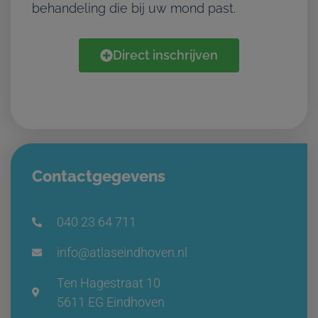
behandeling die bij uw mond past.
Direct inschrijven
Contactgegevens
040 23 64 711
info@atlaseindhoven.nl
Ten Hagestraat 10
5611 EG Eindhoven