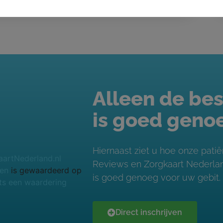
Alleen de bes
is goed geno
Hiernaast ziet u hoe onze pat
Reviews en Zorgkaart Nederland
ven
is gewaardeerd op
is goed genoeg voor uw gebit.
ts een waardering
Direct inschrijven