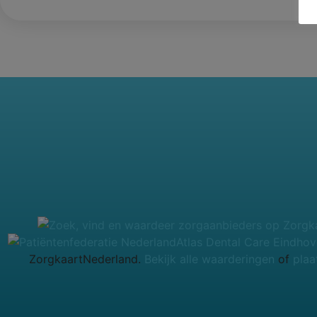
Atlas Dental Care Eindho
ZorgkaartNederland.
Bekijk alle waarderingen
of
plaa