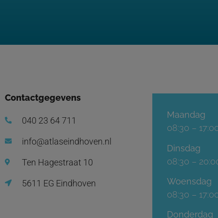
Contactgegevens
Maandag
040 23 64 711
08:30 – 17:0
info@atlaseindhoven.nl
Dinsdag
08:30 – 20:0
Ten Hagestraat 10
Woensdag
5611 EG Eindhoven
08:30 – 17:0
Donderdag