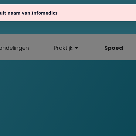
uit naam van Infomedics
fo@atlaseindhoven.nl
040 23 64 711
Ten Hagest
andelingen
Praktijk
Spoed