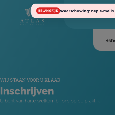
Waarschuwing: nep e-mails 
BELANGRIJK
in
Beh
WIJ STAAN VOOR U KLAAR
Inschrijven
U bent van harte welkom bij ons op de praktijk.