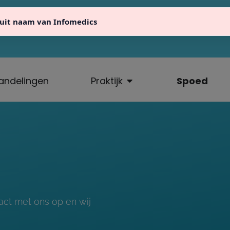
uit naam van Infomedics
fo@atlaseindhoven.nl
040 23 64 711
Ten Hagest
andelingen
Praktijk
Spoed
act met ons op en wij