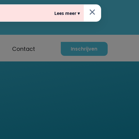
×
Lees meer ▾
raat 10, 5611 EG Eindhoven
Contact
Inschrijven