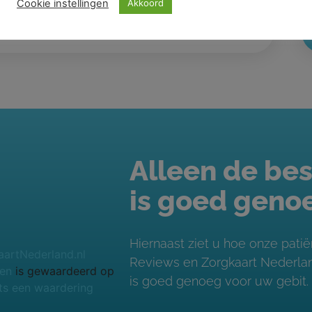
Cookie instellingen
Akkoord
Alleen de bes
is goed geno
Hiernaast ziet u hoe onze pat
Reviews en Zorgkaart Nederland
ven
is gewaardeerd op
is goed genoeg voor uw gebit.
ts een waardering