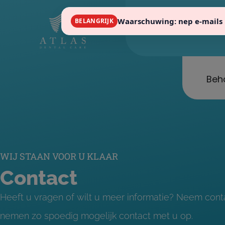
Waarschuwing: nep e-mails 
BELANGRIJK
in
Beh
WIJ STAAN VOOR U KLAAR
Contact
Heeft u vragen of wilt u meer informatie? Neem cont
nemen zo spoedig mogelijk contact met u op.