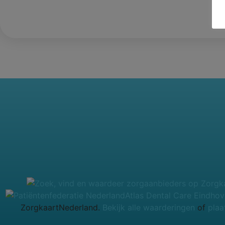
Atlas Dental Care Eindho
ZorgkaartNederland.
Bekijk alle waarderingen
of
plaa