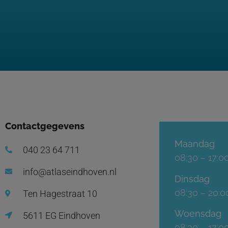
Contactgegevens
Maandag
040 23 64 711
08:30 – 17:0
info@atlaseindhoven.nl
Dinsdag
08:30 – 20:0
Ten Hagestraat 10
Woensdag
5611 EG Eindhoven
08:30 – 17:0