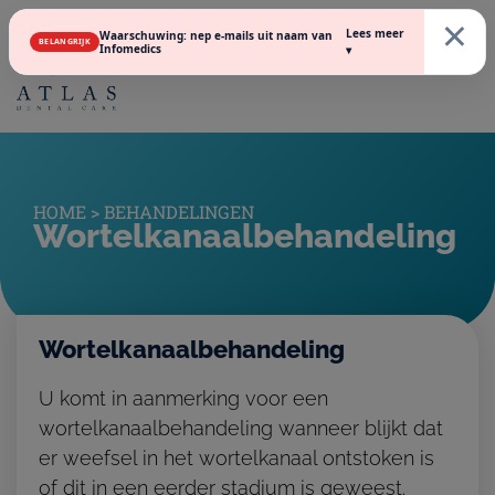
×
Lees meer
Waarschuwing: nep e-mails uit naam van
BELANGRIJK
Infomedics
▾
HOME
>
BEHANDELINGEN
Wortelkanaalbehandeling
Wortelkanaalbehandeling
U komt in aanmerking voor een
wortelkanaalbehandeling wanneer blijkt dat
er weefsel in het wortelkanaal ontstoken is
of dit in een eerder stadium is geweest.